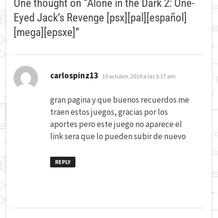
One thought on “
Alone in the Dark 2: One-
Eyed Jack’s Revenge [psx][pal][español]
[mega][epsxe]
”
dice:
carlospinz13
19 octubre, 2019 a las 5:17 am
gran pagina y que buenos recuerdos me
traen estos juegos, gracias por los
aportes pero este juego no aparece el
link sera que lo pueden subir de nuevo
REPLY