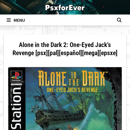
Skip
to
content
MENU
Alone in the Dark 2: One-Eyed Jack’s
Revenge [psx][pal][español][mega][epsxe]