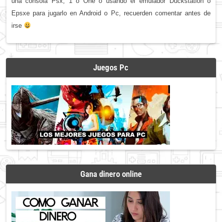
una consola Psx, 1 o One o usando el emulador Duckstation o
Epsxe para jugarlo en Android o Pc, recuerden comentar antes de
irse
Juegos Pc
Gana dinero online