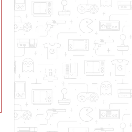
disminuir
el
volumen.