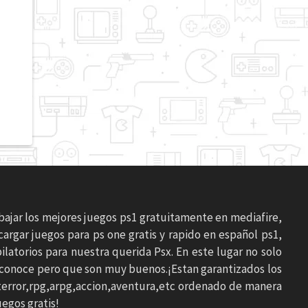
 bajar los mejores juegos ps1 gratuitamente en mediafire,
argar juegos para ps one gratis y rapido en español ps1,
latorios para nuestra querida Psx. En este lugar no solo
e conoce pero que son muy buenos.¡Estan garantizados los
s,terror,rpg,arpg,accion,aventura,etc ordenado de manera
egos gratis!