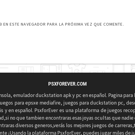
 EN ESTE NAVEGADOR PARA LA PRÓXIMA VEZ QUE COMENTE.
PSXFOREVER.COM
onsola, emulador duckstation apk y pc en español. Pagina para
uegos para epsxe mediafire, juegos para duckstation pc, desc
is y en español. PsxforEver es una plataforma de juegos recopi
dad,si no que tambien encontraras esas joyas ocultas que nadi
contraras diversos generos,verás los mejores juegos de carrera
e ¡Usando la plataforma PsxforEver, puedes jugar miles de ju