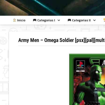
Skip
to
content
Inicio
Categorias I
Categorias II
Army Men – Omega Soldier [psx][pal][mult