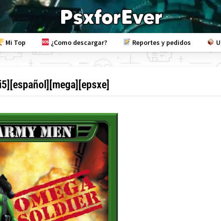
Mi Top
¿Como descargar?
Reportes y pedidos
U
i5][español][mega][epsxe]