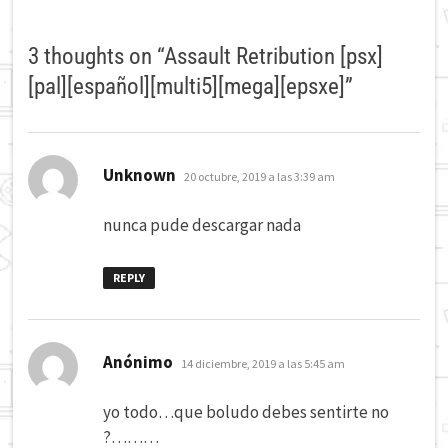
3 thoughts on “
Assault Retribution [psx]
[pal][español][multi5][mega][epsxe]
”
dice:
Unknown
20 octubre, 2019 a las 3:39 am
nunca pude descargar nada
REPLY
dice:
Anónimo
14 diciembre, 2019 a las 5:45 am
yo todo…que boludo debes sentirte no
?………