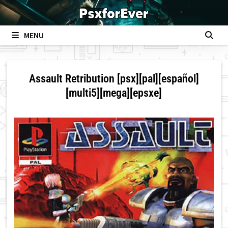
Skip
to
content
MENU
Assault Retribution [psx][pal][español]
[multi5][mega][epsxe]