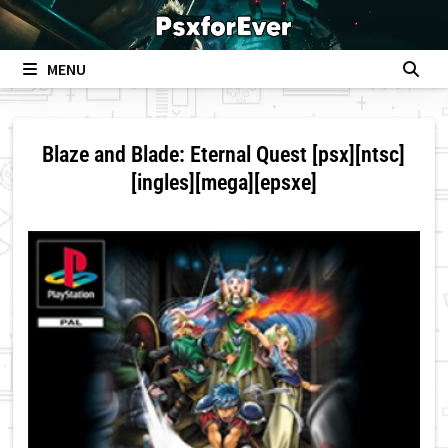
Skip
to
content
MENU
Blaze and Blade: Eternal Quest [psx][ntsc]
[ingles][mega][epsxe]