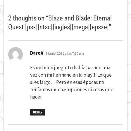
2 thoughts on “
Blaze and Blade: Eternal
Quest [psx][ntsc][ingles][mega][epsxe]
”
dice:
DaroV
5 junio, 2021 a las 7:30 pm
Es un buen juego. Lo había pasado una
vez con mi hermano en la play 1. Lo que
si es largo… Pero en esas épocas no
teníamos muchas opciones ni cosas que
hacer.
REPLY