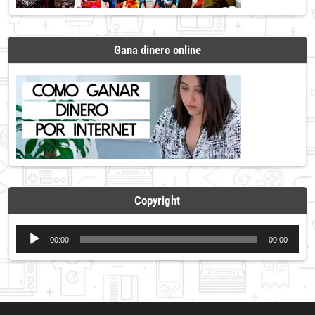
Gana dinero online
Copyright
Reproductor
00:00
00:00
de
audio