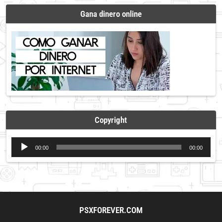
Gana dinero online
Copyright
Reproductor
00:00
00:00
de
audio
PSXFOREVER.COM