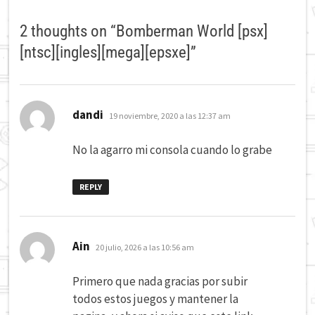
2 thoughts on “
Bomberman World [psx]
[ntsc][ingles][mega][epsxe]
”
dice:
dandi
19 noviembre, 2020 a las 12:37 am
No la agarro mi consola cuando lo grabe
REPLY
dice:
Ain
20 julio, 2026 a las 10:56 am
Primero que nada gracias por subir
todos estos juegos y mantener la