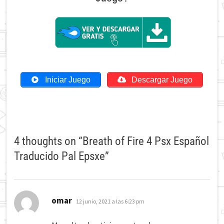
Iniciar Juego
Descargar Juego
4 thoughts on “
Breath of Fire 4 Psx Español
Traducido Pal Epsxe
”
dice:
omar
12 junio, 2021 a las 6:23 pm