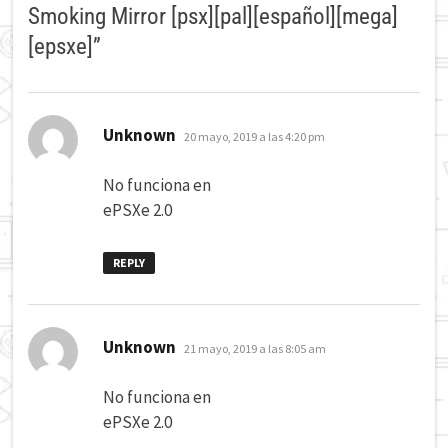
Smoking Mirror [psx][pal][español][mega]
[epsxe]
”
dice:
Unknown
20 mayo, 2019 a las 4:20 pm
No funciona en
ePSXe 2.0
REPLY
dice:
Unknown
21 mayo, 2019 a las 8:05 am
No funciona en
ePSXe 2.0