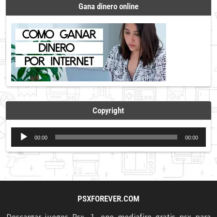
Gana dinero online
Copyright
Reproductor
00:00
00:00
de
audio
PSXFOREVER.COM
Descargar juegos Psx, 1, one mediafire gratis psx para