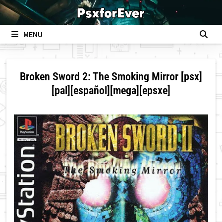
Skip
to
content
MENU
Broken Sword 2: The Smoking Mirror [psx]
[pal][español][mega][epsxe]