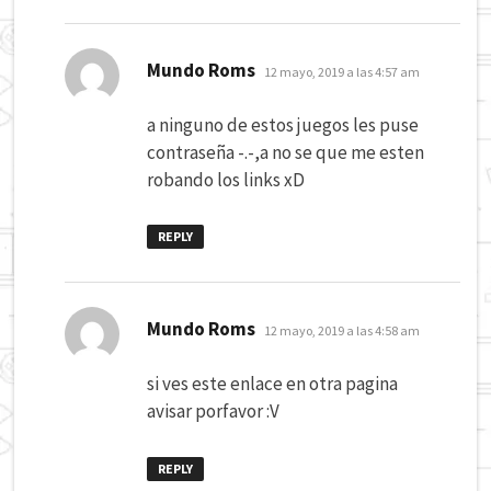
dice:
Mundo Roms
12 mayo, 2019 a las 4:57 am
a ninguno de estos juegos les puse
contraseña -.-,a no se que me esten
robando los links xD
REPLY
dice:
Mundo Roms
12 mayo, 2019 a las 4:58 am
si ves este enlace en otra pagina
avisar porfavor :V
REPLY