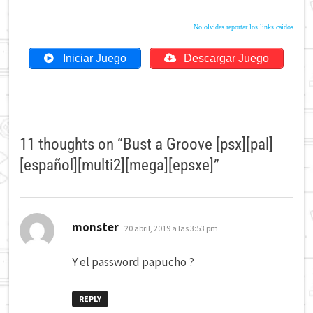
No olvides reportar los links caidos
Iniciar Juego
Descargar Juego
11 thoughts on “
Bust a Groove [psx][pal]
[español][multi2][mega][epsxe]
”
dice:
monster
20 abril, 2019 a las 3:53 pm
Y el password papucho ?
REPLY