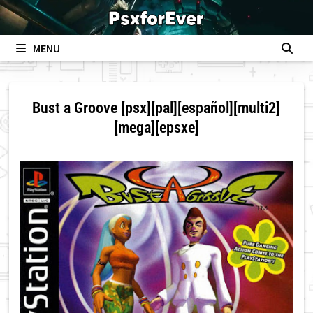
Skip
to
content
MENU
Bust a Groove [psx][pal][español][multi2]
[mega][epsxe]