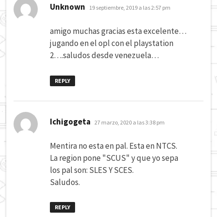
dice:
Unknown
19 septiembre, 2019 a las 2:57 pm
amigo muchas gracias esta excelente…
jugando en el opl con el playstation
2….saludos desde venezuela…
REPLY
dice:
Ichigogeta
27 marzo, 2020 a las 3:38 pm
Mentira no esta en pal. Esta en NTCS.
La region pone "SCUS" y que yo sepa
los pal son: SLES Y SCES.
Saludos.
REPLY