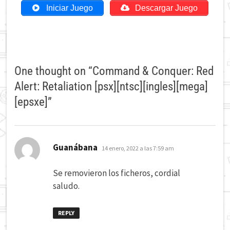
Iniciar Juego
Descargar Juego
One thought on “
Command & Conquer: Red
Alert: Retaliation [psx][ntsc][ingles][mega]
[epsxe]
”
dice:
Guanábana
14 enero, 2022 a las 7:59 am
Se removieron los ficheros, cordial
saludo.
REPLY