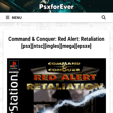
Skip
to
content
MENU
Command & Conquer: Red Alert: Retaliation
[psx][ntsc][ingles][mega][epsxe]