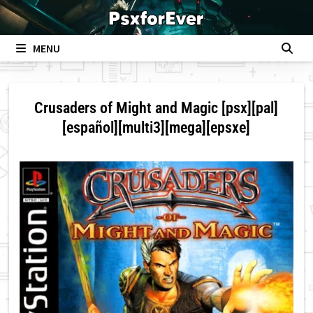
Skip
to
content
MENU
Crusaders of Might and Magic [psx][pal]
[español][multi3][mega][epsxe]