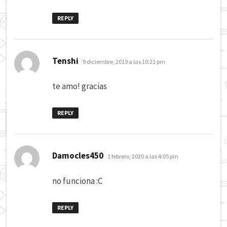
REPLY
dice:
Tenshi
9 diciembre, 2019 a las 10:21 pm
te amo! gracias
REPLY
dice:
Damocles450
1 febrero, 2020 a las 4:05 pm
no funciona :C
REPLY