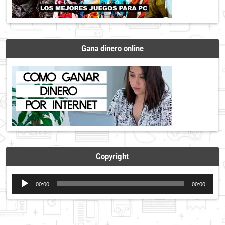
Gana dinero online
Copyright
Reproductor
00:00
00:00
de
audio