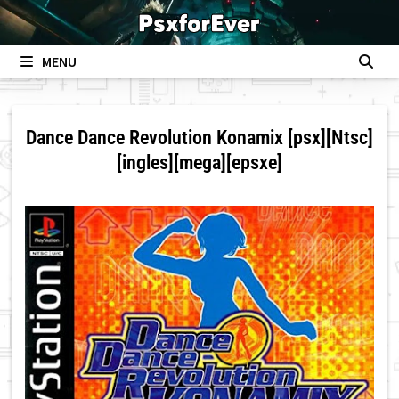
Skip
to
content
MENU
Dance Dance Revolution Konamix [psx][Ntsc]
[ingles][mega][epsxe]