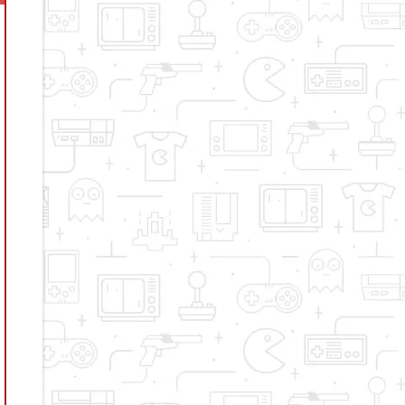
disminuir
el
volumen.