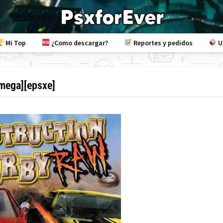
Mi Top
¿Como descargar?
Reportes y pedidos
U
[mega][epsxe]