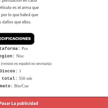
r puntuación en cada
ehículo es el arma que
 por lo que habrá que
 daños que ellos.
Psx
taforma:
Ntsc
egion:
s
(version en español no necesaria)
1
Discos:
550 mb
 total:
Bin/Cue
mato:
 Pasar La publicidad