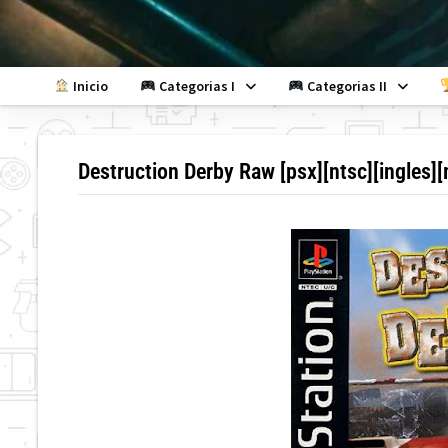
Skip
to
content
Inicio
Categorias I
Categorias II
Destruction Derby Raw [psx][ntsc][ingles]