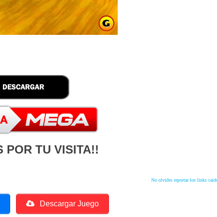
 POR TU VISITA!!
No olvides reportar los links caid
o
Descargar Juego