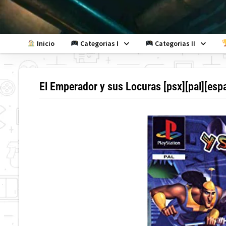
Skip
to
content
Inicio
Categorias I
Categorias II
El Emperador y sus Locuras [psx][pal][esp