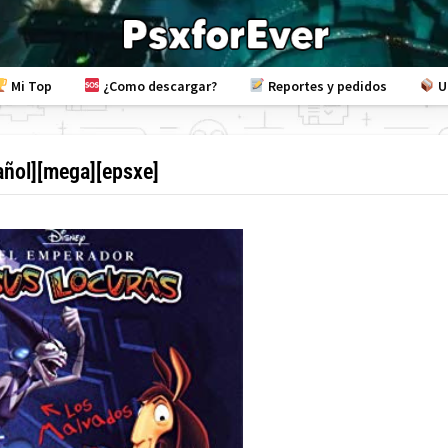
Mi Top
¿Como descargar?
Reportes y pedidos
U
añol][mega][epsxe]