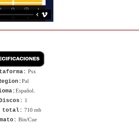
Psx
taforma:
Pal
Region:
Español.
ioma:
1
Discos:
710 mb
 total:
Bin/Cue
mato: