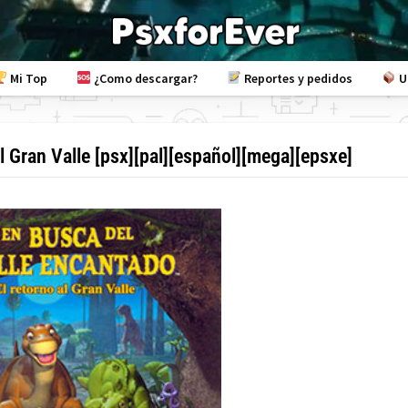
Mi Top
¿Como descargar?
Reportes y pedidos
U
l Gran Valle [psx][pal][español][mega][epsxe]