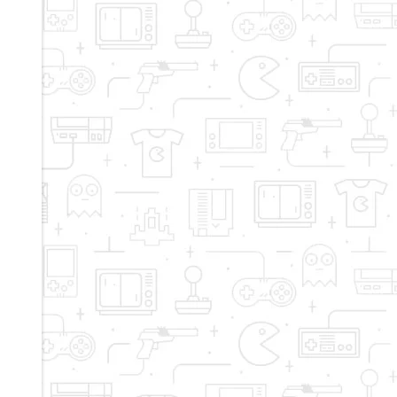
disminuir
el
volumen.