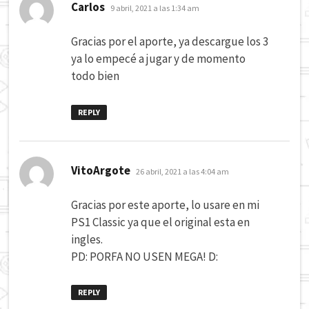
dice:
Carlos
9 abril, 2021 a las 1:34 am
Gracias por el aporte, ya descargue los 3
ya lo empecé a jugar y de momento
todo bien
REPLY
dice:
VitoArgote
26 abril, 2021 a las 4:04 am
Gracias por este aporte, lo usare en mi
PS1 Classic ya que el original esta en
ingles.
PD: PORFA NO USEN MEGA! D:
REPLY