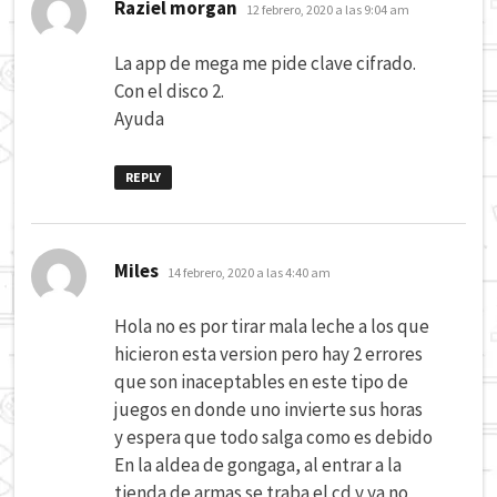
dice:
Raziel morgan
12 febrero, 2020 a las 9:04 am
La app de mega me pide clave cifrado.
Con el disco 2.
Ayuda
REPLY
dice:
Miles
14 febrero, 2020 a las 4:40 am
Hola no es por tirar mala leche a los que
hicieron esta version pero hay 2 errores
que son inaceptables en este tipo de
juegos en donde uno invierte sus horas
y espera que todo salga como es debido
En la aldea de gongaga, al entrar a la
tienda de armas se traba el cd y ya no