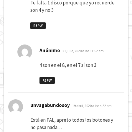
Te falta 1 disco porque que yo recuerde
son 4 y no 3
REPLY
dice:
Anónimo
21 julio, 2020 a las 11:52 am
4 son en el 8, en el 7 sí son 3
REPLY
dice:
unvagabundosoy
19 abril, 2020 a las 4:52 pm
Está en PAL, apreto todos los botones y
no pasa nada…