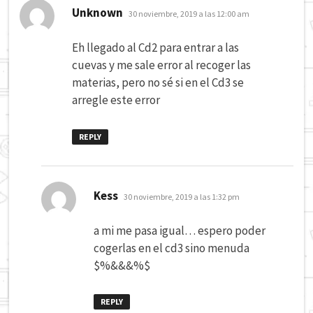
dice:
Unknown
30 noviembre, 2019 a las 12:00 am
Eh llegado al Cd2 para entrar a las
cuevas y me sale error al recoger las
materias, pero no sé si en el Cd3 se
arregle este error
REPLY
dice:
Kess
30 noviembre, 2019 a las 1:32 pm
a mi me pasa igual… espero poder
cogerlas en el cd3 sino menuda
$%&&&%$
REPLY