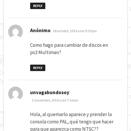
REPLY
dice:
Anónimo
18 octubre, 2019 a las 9:29 pm
Como hago para cambiar de discos en
ps3 Multiman?
REPLY
dice:
unvagabundosoy
1 noviembre, 2019 a las 7:14 pm
Hola, al quemarlo aparece y prender la
consola como PAL, qué tengo que hacer
para que aparezca como NTSC??