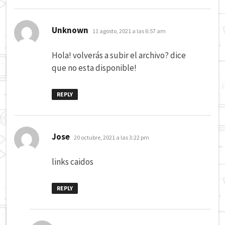
dice:
Unknown
11 agosto, 2021 a las 6:57 am
Hola! volverás a subir el archivo? dice
que no esta disponible!
REPLY
dice:
Jose
20 octubre, 2021 a las 3:22 pm
links caidos
REPLY