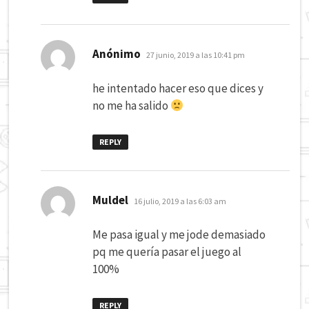
dice:
Anónimo
27 junio, 2019 a las 10:41 pm
he intentado hacer eso que dices y
no me ha salido
REPLY
dice:
Muldel
16 julio, 2019 a las 6:03 am
Me pasa igual y me jode demasiado
pq me quería pasar el juego al
100%
REPLY