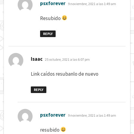
dice:
psxforever
9 noviembre, 2021 a las 1:49 am
Resubido
REPLY
dice:
Isaac
25 octubre, 2021 a las 6:07 pm
Link caídos resubanlo de nuevo
REPLY
dice:
psxforever
9 noviembre, 2021 a las 1:49 am
resubido