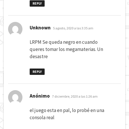
REPLY
dice:
Unknown
5 agosto, 2020 a las 3:35 am
LRPM Se queda negro en cuando
queres tomar los megamaterias. Un
desastre
REPLY
dice:
Anónimo
7 diciembre, 2020 a las 1:26 am
el juego esta en pal, lo probé en una
consola real