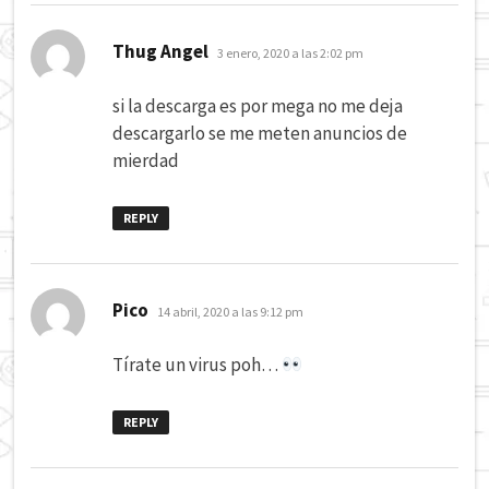
dice:
Thug Angel
3 enero, 2020 a las 2:02 pm
si la descarga es por mega no me deja
descargarlo se me meten anuncios de
mierdad
REPLY
dice:
Pico
14 abril, 2020 a las 9:12 pm
Tírate un virus poh…
REPLY