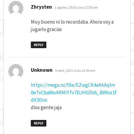
dice:
Zhrysten
1 agosto, 2020 a las 12:39 am
Muy bueno ni lo recordaba. Ahora voy a
jugarlo gracias
REPLY
dice:
Unknown
9 abril, 2021 a las 12:06 am
https://mega.nz/file/EZwgCK4a#AAqlm
0eTxCbaMoARMIYTv7DJHG5b6_BWIsx1f
dX3Dvo
dios gente jaja
REPLY