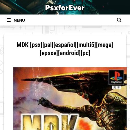
Skip
to
content
MENU
MDK [psx][pal][español][multi5][mega]
[epsxe][android][pc]