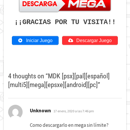
¡¡GRACIAS POR TU VISITA!!
Iniciar Juego
Descargar Juego
4 thoughts on “
MDK [psx][pal][español]
[multi5][mega][epsxe][android][pc]
”
dice:
Unknown
17 enero, 2020 a las 7:46 pm
Como descargarlo en mega sin límite?