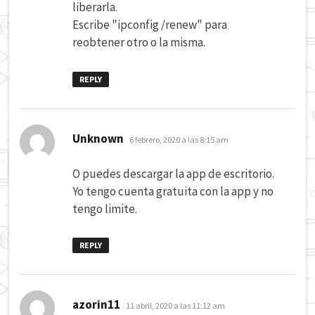
liberarla.
Escribe "ipconfig /renew" para
reobtener otro o la misma.
REPLY
dice:
Unknown
6 febrero, 2020 a las 8:15 am
O puedes descargar la app de escritorio.
Yo tengo cuenta gratuita con la app y no
tengo limite.
REPLY
dice:
azorin11
11 abril, 2020 a las 11:12 am