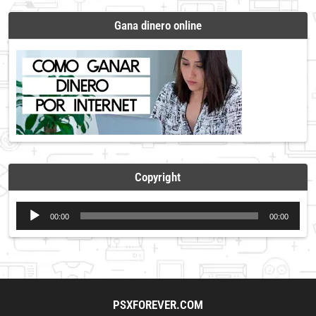
Gana dinero online
Copyright
Reproductor
00:00
00:00
de
audio
PSXFOREVER.COM