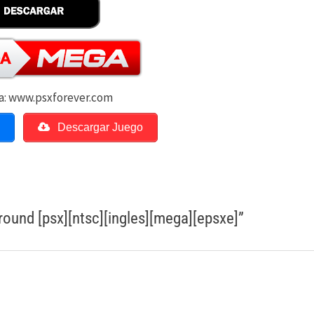
a: www.psxforever.com
o
Descargar Juego
ound [psx][ntsc][ingles][mega][epsxe]
”