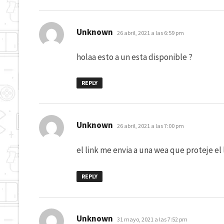
dice:
Unknown
26 abril, 2021 a las 6:59 pm
holaa esto a un esta disponible ?
REPLY
dice:
Unknown
26 abril, 2021 a las 7:00 pm
el link me envia a una wea que proteje el 
REPLY
dice:
Unknown
31 mayo, 2021 a las 7:52 pm