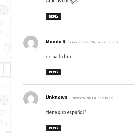
Gracias colegas
REPLY
dice:
Mundo R
17 noviembre, 2020 a las 8:51 am
de nada bro
REPLY
dice:
Unknown
19 febrero, 2021 a las 8:19 pm
tiene sub español?
REPLY