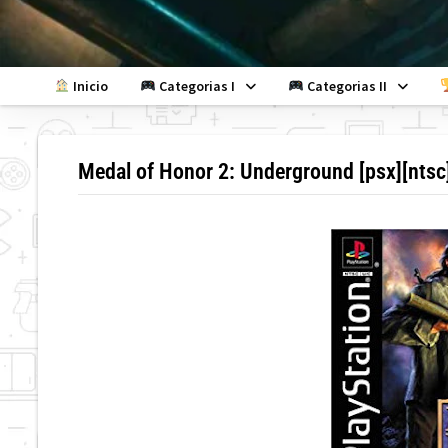
Skip
to
content
Inicio
Categorias I
Categorias II
Medal of Honor 2: Underground [psx][ntsc