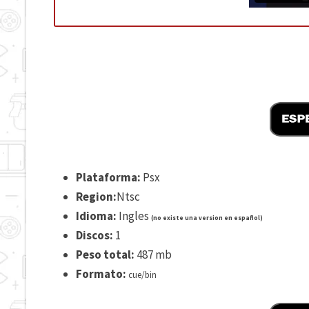
Plataforma:
Psx
Region:
Ntsc
Idioma:
Ingles
(no existe una version en español)
Discos:
1
Peso total:
487 mb
Formato:
cue/bin