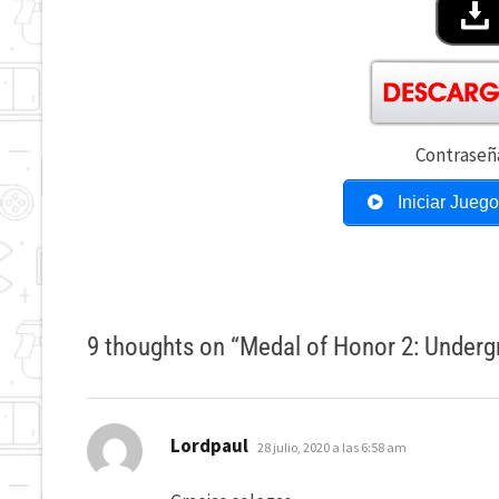
Contraseñ
Iniciar Jueg
9 thoughts on “
Medal of Honor 2: Undergr
dice:
Lordpaul
28 julio, 2020 a las 6:58 am