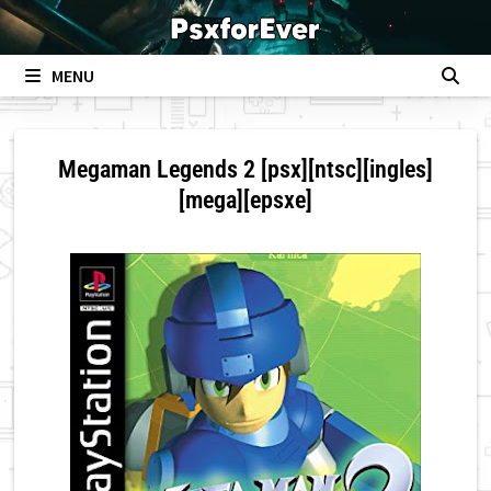
Skip
to
content
MENU
Megaman Legends 2 [psx][ntsc][ingles]
[mega][epsxe]