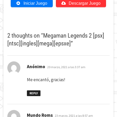
Iniciar Juego
Descargar Juego
2 thoughts on “
Megaman Legends 2 [psx]
[ntsc][ingles][mega][epsxe]
”
dice:
Anónimo
20 marzo, 2021 a las 3:37 am
Me encantó, gracias!
REPLY
dice:
Mundo Roms
23 marzo, 2021 a las 8:57 am