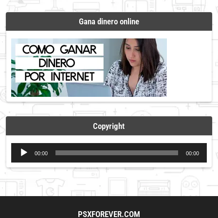
Gana dinero online
Copyright
Reproductor
00:00
00:00
de
audio
PSXFOREVER.COM