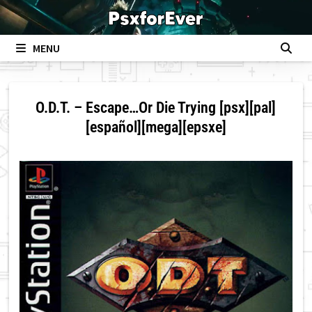
Skip
to
content
MENU
O.D.T. – Escape…Or Die Trying [psx][pal]
[español][mega][epsxe]