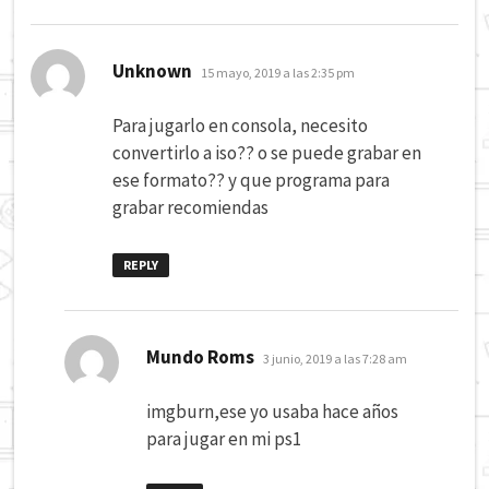
dice:
Unknown
15 mayo, 2019 a las 2:35 pm
Para jugarlo en consola, necesito
convertirlo a iso?? o se puede grabar en
ese formato?? y que programa para
grabar recomiendas
REPLY
dice:
Mundo Roms
3 junio, 2019 a las 7:28 am
imgburn,ese yo usaba hace años
para jugar en mi ps1