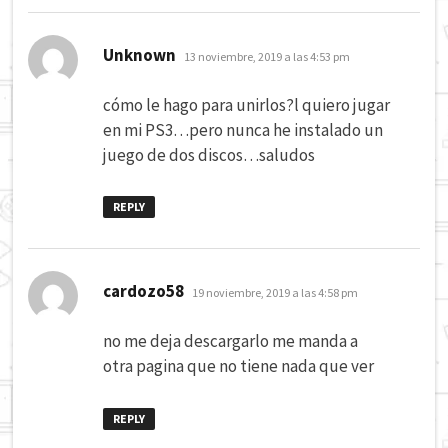
dice:
Unknown
13 noviembre, 2019 a las 4:53 pm
cómo le hago para unirlos?l quiero jugar
en mi PS3…pero nunca he instalado un
juego de dos discos…saludos
REPLY
dice:
cardozo58
19 noviembre, 2019 a las 4:58 pm
no me deja descargarlo me manda a
otra pagina que no tiene nada que ver
REPLY