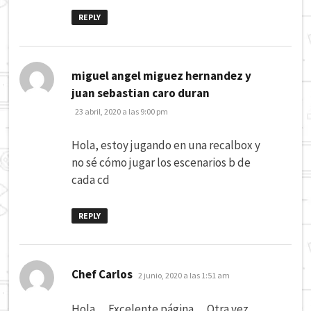
REPLY
miguel angel miguez hernandez y
dice:
juan sebastian caro duran
23 abril, 2020 a las 9:00 pm
Hola, estoy jugando en una recalbox y
no sé cómo jugar los escenarios b de
cada cd
REPLY
dice:
Chef Carlos
2 junio, 2020 a las 1:51 am
Hola… Excelente página… Otra vez