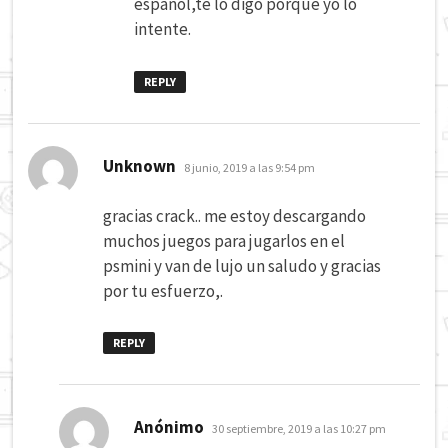
español,te lo digo porque yo lo
intente.
REPLY
dice:
Unknown
8 junio, 2019 a las 9:54 pm
gracias crack.. me estoy descargando
muchos juegos para jugarlos en el
psmini y van de lujo un saludo y gracias
por tu esfuerzo,.
REPLY
dice:
Anónimo
30 septiembre, 2019 a las 10:27 pm