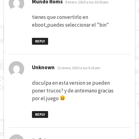
dice:
Mundo Roms
9 enero, 2020 a las 10:55 pm
tienes que convertirlo en
eboot,puedes seleccionar el "bin"
REPLY
dice:
Unknown
13 enero, 2020 a las 4:16 pm
disculpa en esta version se pueden
poner trucos? y de antemano gracias
por el juego
REPLY