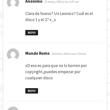
dice:
Anónimo
23 enero, 2020 a las 1:47 am
Clara de huevo? Un Leonico? Cuál es el
disco 1 y el 2? x_x
REPLY
dice:
Mundo Roms
26 enero, 2020 a las 7:54 am
xD eso es para que no lo borren por
copyright,puedes empezar por
cualquier disco.
REPLY