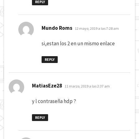
REPLY
dice:
Mundo Roms
12 mayo, 2019 a las 7:28 am
si,estan los 2 en un mismo enlace
REPLY
dice:
MatiasEze28
11 marzo, 2019 a las 2:37 am
y l contraseña hdp ?
REPLY