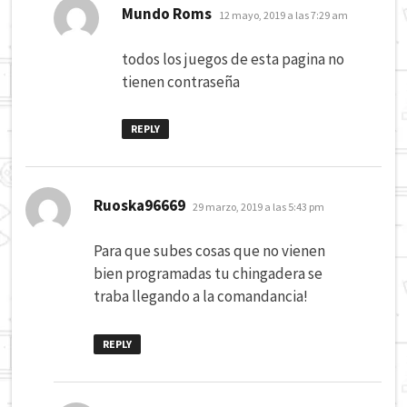
dice:
Mundo Roms
12 mayo, 2019 a las 7:29 am
todos los juegos de esta pagina no
tienen contraseña
REPLY
dice:
Ruoska96669
29 marzo, 2019 a las 5:43 pm
Para que subes cosas que no vienen
bien programadas tu chingadera se
traba llegando a la comandancia!
REPLY