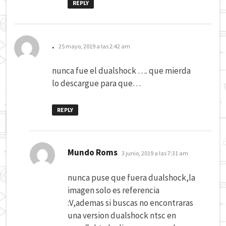
REPLY
dice:
.
25 mayo, 2019 a las 2:42 am
nunca fue el dualshock …. que mierda
lo descargue para que…
REPLY
dice:
Mundo Roms
3 junio, 2019 a las 7:31 am
nunca puse que fuera dualshock,la
imagen solo es referencia
:V,ademas si buscas no encontraras
una version dualshock ntsc en