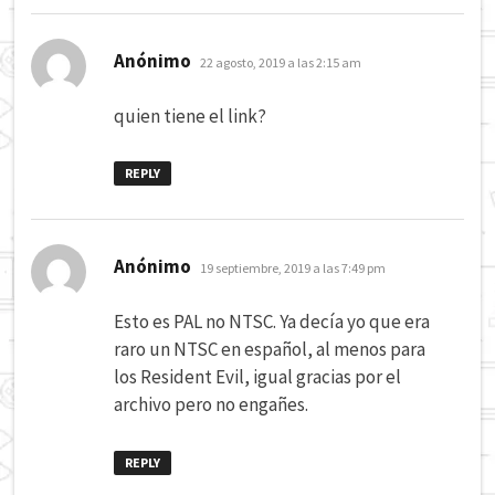
dice:
Anónimo
22 agosto, 2019 a las 2:15 am
quien tiene el link?
REPLY
dice:
Anónimo
19 septiembre, 2019 a las 7:49 pm
Esto es PAL no NTSC. Ya decía yo que era
raro un NTSC en español, al menos para
los Resident Evil, igual gracias por el
archivo pero no engañes.
REPLY