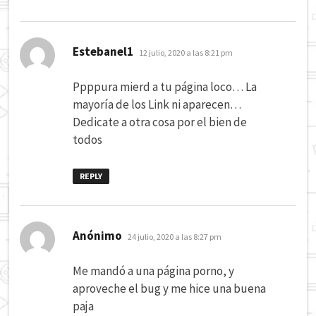
dice:
Estebanel1
12 julio, 2020 a las 8:21 pm
Ppppura mierd a tu página loco… La
mayoría de los Link ni aparecen…
Dedicate a otra cosa por el bien de
todos
REPLY
dice:
Anónimo
24 julio, 2020 a las 8:27 pm
Me mandó a una página porno, y
aproveche el bug y me hice una buena
paja