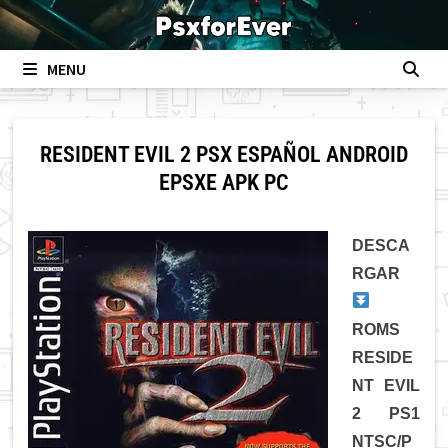
Skip
to
content
MENU
RESIDENT EVIL 2 PSX ESPAÑOL ANDROID
EPSXE APK PC
DESCA
RGAR
ROMS
RESIDE
NT EVIL
2 PS1
NTSC/P