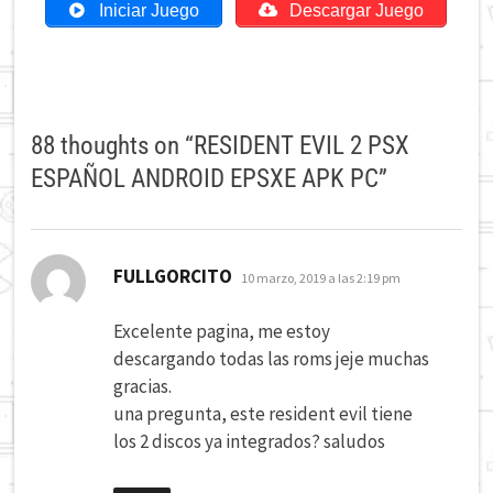
Iniciar Juego
Descargar Juego
88 thoughts on “
RESIDENT EVIL 2 PSX
ESPAÑOL ANDROID EPSXE APK PC
”
dice:
FULLGORCITO
10 marzo, 2019 a las 2:19 pm
Excelente pagina, me estoy
descargando todas las roms jeje muchas
gracias.
una pregunta, este resident evil tiene
los 2 discos ya integrados? saludos