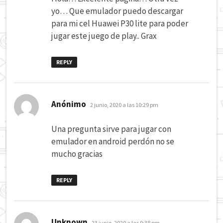
yo… Que emulador puedo descargar
para mi cel Huawei P30 lite para poder
jugar este juego de play.. Grax
REPLY
dice:
Anónimo
2 junio, 2020 a las 10:29 pm
Una pregunta sirve para jugar con
emulador en android perdón no se
mucho gracias
REPLY
dice:
Unknown
23 junio, 2020 a las 9:38 pm