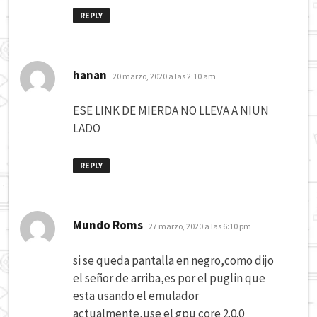
REPLY
dice:
hanan
20 marzo, 2020 a las 2:10 am
ESE LINK DE MIERDA NO LLEVA A NIUN
LADO
REPLY
dice:
Mundo Roms
27 marzo, 2020 a las 6:10 pm
si se queda pantalla en negro,como dijo
el señor de arriba,es por el puglin que
esta usando el emulador
actualmente,use el gpu core 2.0.0