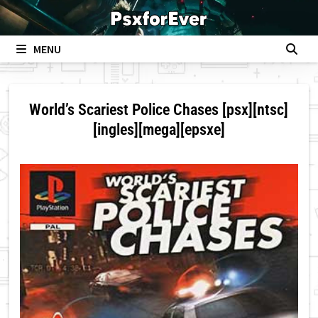
Skip
to
content
MENU
World’s Scariest Police Chases [psx][ntsc]
[ingles][mega][epsxe]