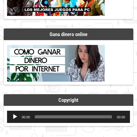
Gana dinero online
Copyright
Reproductor
00:00
00:00
de
audio