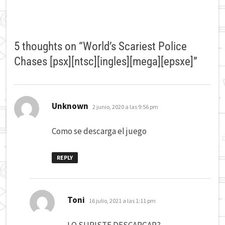
5 thoughts on “
World’s Scariest Police
Chases [psx][ntsc][ingles][mega][epsxe]
”
dice:
Unknown
2 junio, 2020 a las 9:56 pm
Como se descarga el juego
REPLY
dice:
Toni
16 julio, 2021 a las 1:11 pm
LO SUPISTE DESCARGAR?