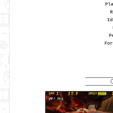
Pl
R
Id
P
For