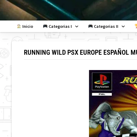
Skip
to
content
Inicio
Categorias I
Categorias II
RUNNING WILD PSX EUROPE ESPAÑOL M