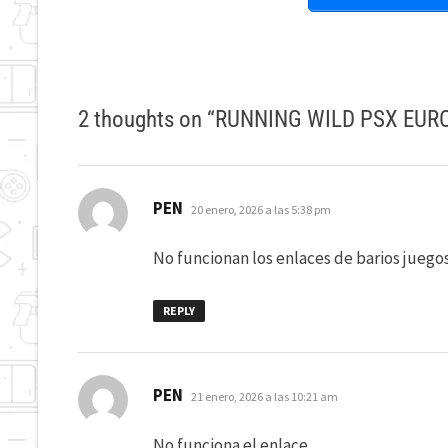
2 thoughts on “
RUNNING WILD PSX EUR
dice:
PEN
20 enero, 2026 a las 5:38 pm
No funcionan los enlaces de barios juegos
REPLY
dice:
PEN
21 enero, 2026 a las 10:21 am
No funciona el enlace.