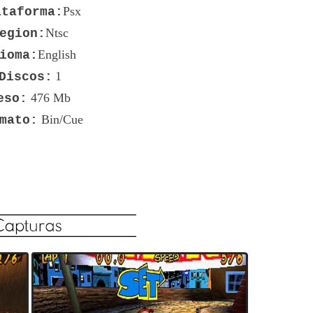
Psx
ataforma:
Ntsc
egion:
English
ioma:
1
Discos:
476 Mb
eso:
Bin/Cue
mato: