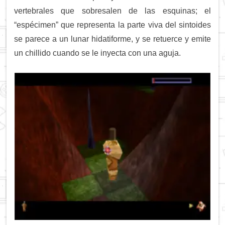
vertebrales que sobresalen de las esquinas; el
“espécimen” que representa la parte viva del sintoides
se parece a un lunar hidatiforme, y se retuerce y emite
un chillido cuando se le inyecta con una aguja.