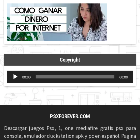
Copyright
Reproductor
00:00
00:00
de
audio
PSXFOREVER.COM
Descargar juegos Psx, 1, one mediafire gratis psx para
consola, emulador duckstation apk y pc en español. Pagina