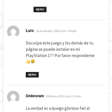
REPLY
dice:
Luis
18 diciembre, 2020 a las 7:03 pm
Disculpe este juego y los demás de tu
página se puede instalar en mi
PlayStation 1?? Por favor respondeme
REPLY
dice:
Unknown
8 febrero, 2021 a las 1:10 am
La verdad es unjuego glorioso fiel al