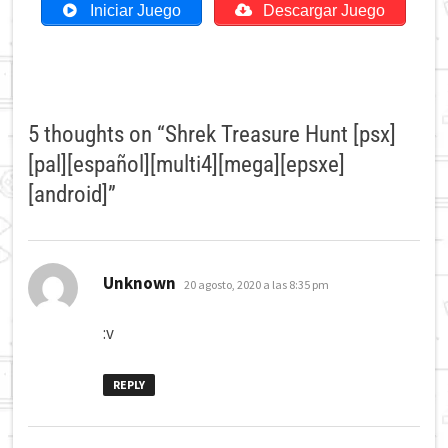
Iniciar Juego
Descargar Juego
5 thoughts on “
Shrek Treasure Hunt [psx]
[pal][español][multi4][mega][epsxe]
[android]
”
dice:
Unknown
20 agosto, 2020 a las 8:35 pm
:v
REPLY