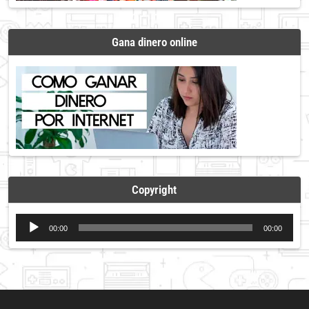
Gana dinero online
Copyright
Reproductor
00:00
00:00
de
audio