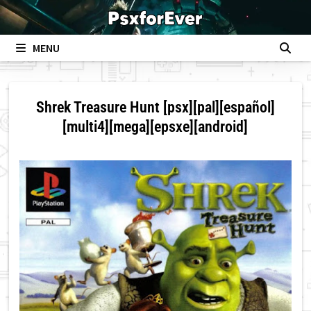
Skip
to
content
MENU
Shrek Treasure Hunt [psx][pal][español]
[multi4][mega][epsxe][android]