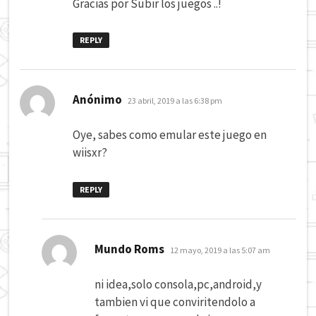
Gracias por Subir los juegos ..!
REPLY
dice:
Anónimo
23 abril, 2019 a las 6:38 pm
Oye, sabes como emular este juego en
wiisxr?
REPLY
dice:
Mundo Roms
12 mayo, 2019 a las 5:07 am
ni idea,solo consola,pc,android,y
tambien vi que conviritendolo a