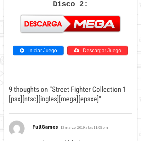
Disco 2:
Iniciar Juego
Descargar Juego
9 thoughts on “
Street Fighter Collection 1
[psx][ntsc][ingles][mega][epsxe]
”
dice:
FullGames
13 marzo, 2019 a las 11:05 pm