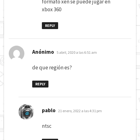
formato xen se puede jugar en
xbox 360
REPLY
dice:
Anónimo
5 abril, 2020 a las 6:51 am
de que región es?
REPLY
dice:
pablo
21 enero, 2022 a las 4:31 pm
ntsc