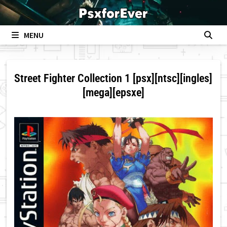
Skip
to
content
MENU
Street Fighter Collection 1 [psx][ntsc][ingles]
[mega][epsxe]