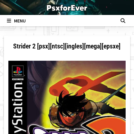
Skip
to
content
MENU
Strider 2 [psx][ntsc][ingles][mega][epsxe]