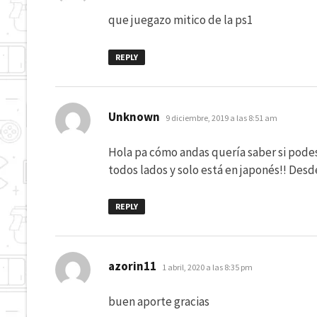
que juegazo mitico de la ps1
REPLY
dice:
Unknown
9 diciembre, 2019 a las 8:51 am
Hola pa cómo andas quería saber si pode
todos lados y solo está en japonés!! Des
REPLY
dice:
azorin11
1 abril, 2020 a las 8:35 pm
buen aporte gracias