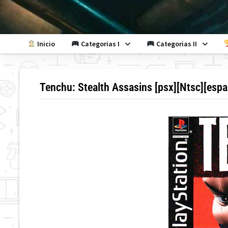
Skip
to
content
Inicio
Categorias I
Categorias II
Tenchu: Stealth Assasins [psx][Ntsc][esp