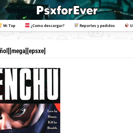
Mi Top
¿Como descargar?
Reportes y pedidos
U
añol][mega][epsxe]