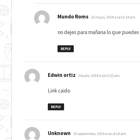
dice:
Mundo Roms
12 mayo, 2019 a las 6:19 am
no dejes para mañana lo que puedes
REPLY
dice:
Edwin ortiz
24 julio, 2019 a las 5:22 pm
Link caido
REPLY
dice:
Unknown
15 septiembre, 2019 a las 4:14 am