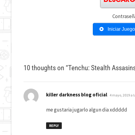
Contraseñ
Iniciar Jueg
10 thoughts on “
Tenchu: Stealth Assasin
dice:
killer darkness blog oficial
4 mayo, 2019 a l
me gustaria jugarlo algun dia xddddd
REPLY