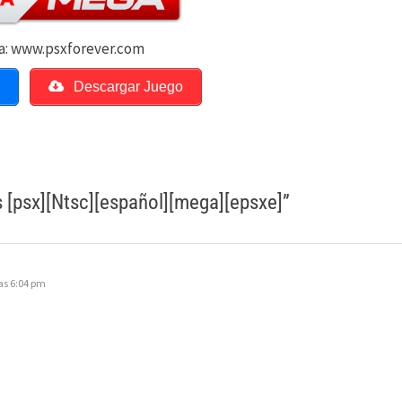
a: www.psxforever.com
o
Descargar Juego
s [psx][Ntsc][español][mega][epsxe]
”
as 6:04 pm