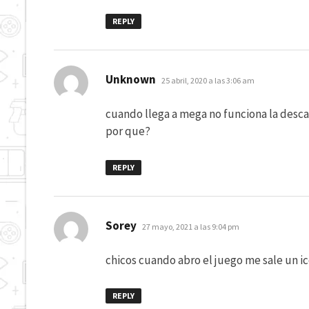
REPLY
dice:
Unknown
25 abril, 2020 a las 3:06 am
cuando llega a mega no funciona la desc
por que?
REPLY
dice:
Sorey
27 mayo, 2021 a las 9:04 pm
chicos cuando abro el juego me sale un 
REPLY