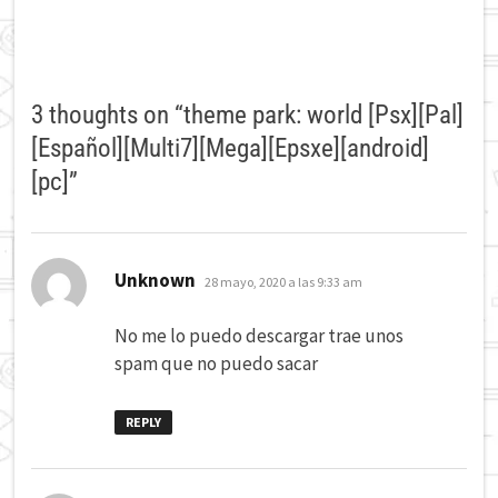
3 thoughts on “
theme park: world [Psx][Pal]
[Español][Multi7][Mega][Epsxe][android]
[pc]
”
dice:
Unknown
28 mayo, 2020 a las 9:33 am
No me lo puedo descargar trae unos
spam que no puedo sacar
REPLY