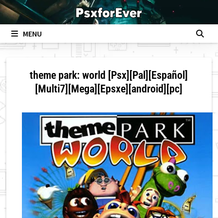
Skip
to
content
MENU
theme park: world [Psx][Pal][Español]
[Multi7][Mega][Epsxe][android][pc]