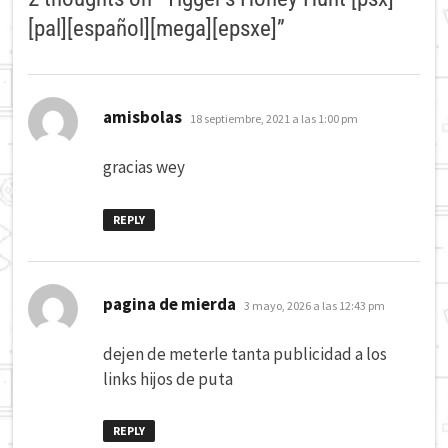
[pal][español][mega][epsxe]
”
dice:
amisbolas
18 septiembre, 2021 a las 1:00 pm
gracias wey
REPLY
dice:
pagina de mierda
3 mayo, 2026 a las 12:43 pm
dejen de meterle tanta publicidad a los
links hijos de puta
REPLY