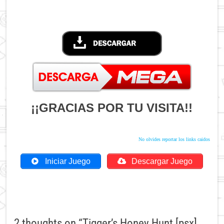
¡¡GRACIAS POR TU VISITA!!
No olvides reportar los links caidos
Iniciar Juego
Descargar Juego
2 thoughts on “
Tigger’s Honey Hunt [psx]