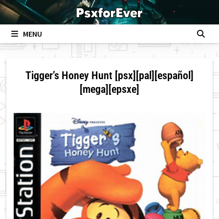
Skip
to
content
MENU
Tigger’s Honey Hunt [psx][pal][español]
[mega][epsxe]