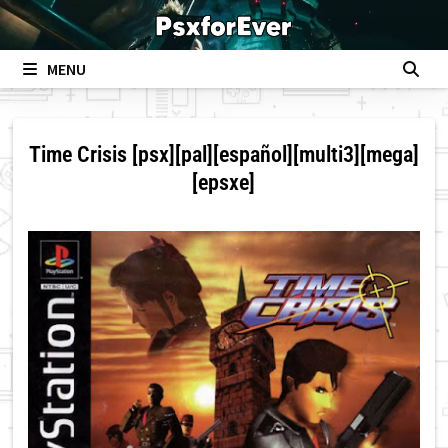
Skip
to
content
MENU
Time Crisis [psx][pal][español][multi3][mega]
[epsxe]