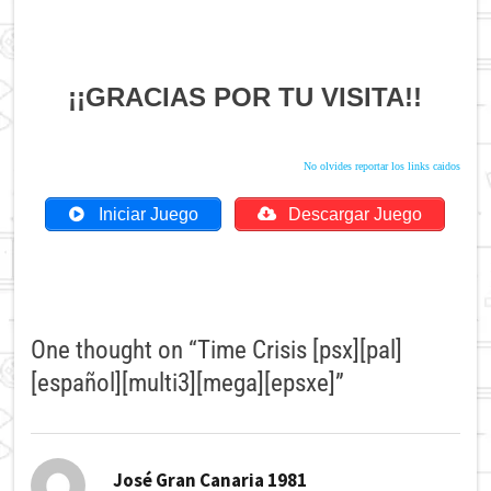
¡¡GRACIAS POR TU VISITA!!
No olvides reportar los links caidos
Iniciar Juego
Descargar Juego
One thought on “
Time Crisis [psx][pal]
[español][multi3][mega][epsxe]
”
dice:
José Gran Canaria 1981