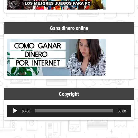
Gana dinero online
Copyright
Reproductor
00:00
00:00
de
audio