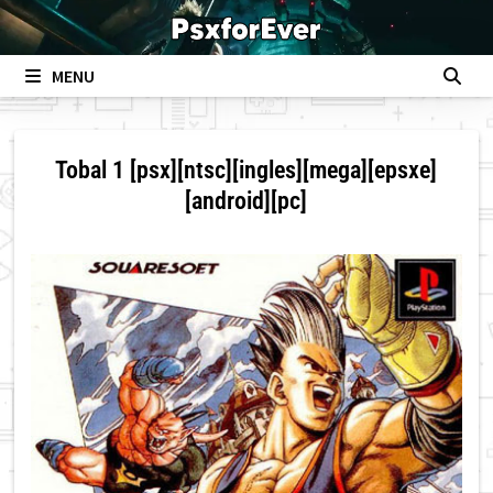
Skip
to
content
MENU
Tobal 1 [psx][ntsc][ingles][mega][epsxe]
[android][pc]