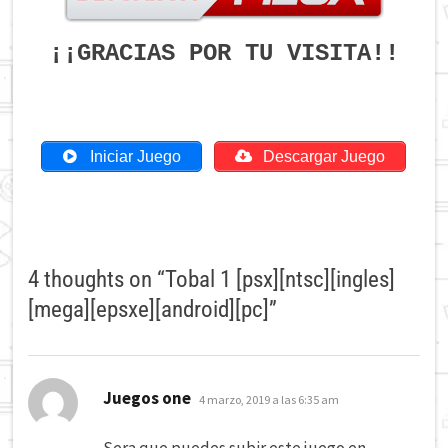
¡¡GRACIAS POR TU VISITA!!
Iniciar Juego
Descargar Juego
4 thoughts on “
Tobal 1 [psx][ntsc][ingles]
[mega][epsxe][android][pc]
”
dice:
Juegos one
4 marzo, 2019 a las 6:35 am