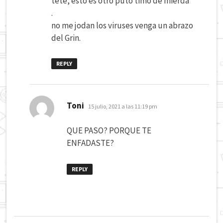
tete, esto es otro puto timo de mierda
.
no me jodan los viruses venga un abrazo
del Grin.
REPLY
dice:
Toni
15 julio, 2021 a las 11:19 pm
QUE PASO? PORQUE TE
ENFADASTE?
REPLY