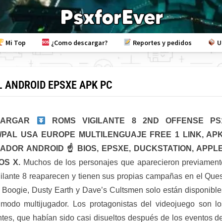
Mi Top
¿Como descargar?
Reportes y pedidos
U
L ANDROID EPSXE APK PC
CARGAR
ROMS VIGILANTE 8 2ND OFFENSE PS
/PAL USA EUROPE MULTILENGUAJE FREE 1 LINK, APK
ADOR ANDROID ☝
BIOS, EPSXE, DUCKSTATION, APPLE
OS X.
Muchos de los personajes que aparecieron previament
ilante 8 reaparecen y tienen sus propias campañas en el Ques
Boogie, Dusty Earth y Dave’s Cultsmen solo están disponible
 modo multijugador. Los protagonistas del videojuego son lo
ntes, que habían sido casi disueltos después de los eventos d