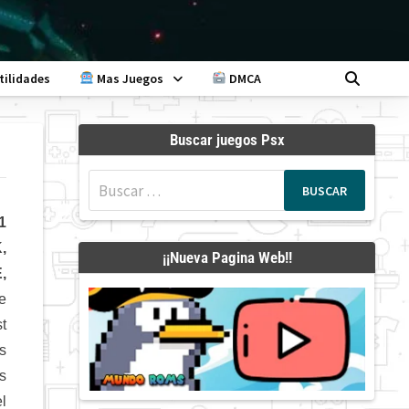
tilidades
Mas Juegos
DMCA
Buscar juegos Psx
Buscar:
1
,
¡¡Nueva Pagina Web!!
,
e
t
s
s
el