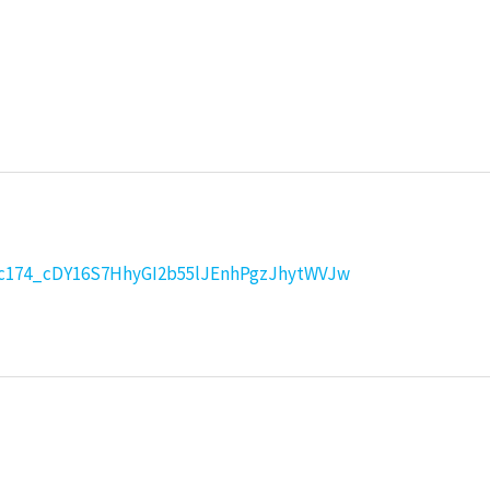
cmc174_cDY16S7HhyGI2b55lJEnhPgzJhytWVJw