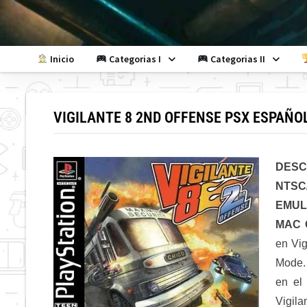
Skip
to
content
Inicio
Categorias I
Categorias II
VIGILANTE 8 2ND OFFENSE PSX ESPAÑO
DES
NTSC
EMUL
MAC 
en Vig
Mode. 
en el
Vigila