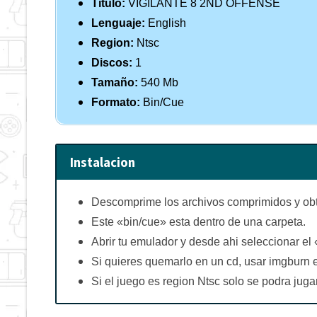
Titulo:
VIGILANTE 8 2ND OFFENSE
Lenguaje:
English
Region:
Ntsc
Discos:
1
Tamaño:
540 Mb
Formato:
Bin/Cue
Instalacion
Descomprime los archivos comprimidos y obt
Este «bin/cue» esta dentro de una carpeta.
Abrir tu emulador y desde ahi seleccionar el 
Si quieres quemarlo en un cd, usar imgburn en
Si el juego es region Ntsc solo se podra jug