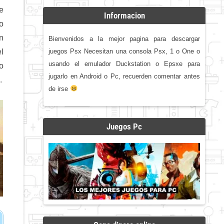
e
Informacion
o
n
Bienvenidos a la mejor pagina para descargar
juegos Psx Necesitan una consola Psx, 1 o One o
el
usando el emulador Duckstation o Epsxe para
o
jugarlo en Android o Pc, recuerden comentar antes
.
de irse
Juegos Pc