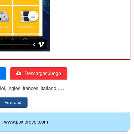
o
Descargar Juego
.
, ingles, frances, italiano….
Fireload
d
:
www.psxforever.com