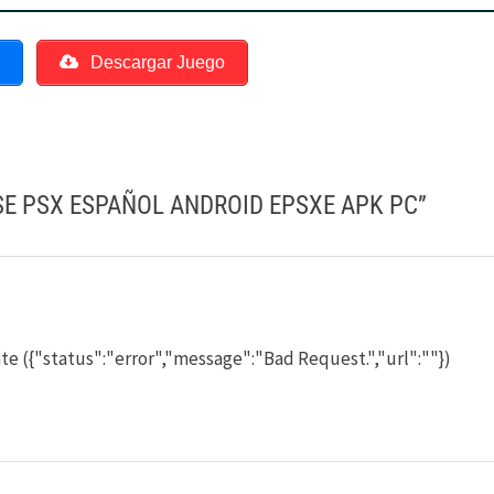
o
Descargar Juego
SE PSX ESPAÑOL ANDROID EPSXE APK PC
”
te ({"status":"error","message":"Bad Request.","url":""})