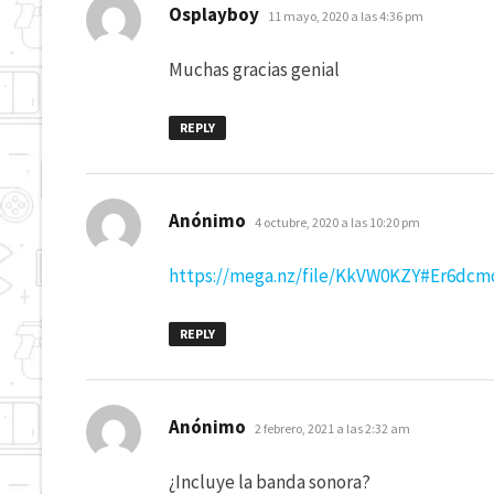
dice:
Osplayboy
11 mayo, 2020 a las 4:36 pm
Muchas gracias genial
REPLY
dice:
Anónimo
4 octubre, 2020 a las 10:20 pm
https://mega.nz/file/KkVW0KZY#Er6d
REPLY
dice:
Anónimo
2 febrero, 2021 a las 2:32 am
¿Incluye la banda sonora?