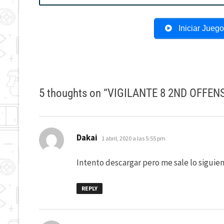
Iniciar Jueg
5 thoughts on “
VIGILANTE 8 2ND OFFEN
dice:
Dakai
1 abril, 2020 a las 5:55 pm
Intento descargar pero me sale lo siguien
REPLY