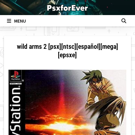
Skip
to
content
MENU
wild arms 2 [psx][ntsc][español][mega]
[epsxe]