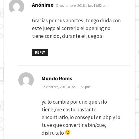
dice:
Anónimo
3 noviembre, 2018 a las 11:52 pm
Gracias por sus aportes, tengo duda con
este juego al correrlo el opening no
tiene sonido, durante el juego si.
REPLY
dice:
Mundo Roms
23 febrero, 2019 a las 11:56 pm
ya lo cambie por uno que si lo
tiene,me costo bastante
encontrarlo,lo consegui en pbp y lo
tuve que convertir a bin/cue,
disfrutalo