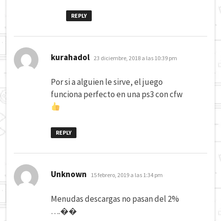
REPLY
dice:
kurahadol
23 diciembre, 2018 a las 10:39 pm
Por si a alguien le sirve, el juego
funciona perfecto en una ps3 con cfw
REPLY
dice:
Unknown
15 febrero, 2019 a las 1:34 pm
Menudas descargas no pasan del 2%
….��