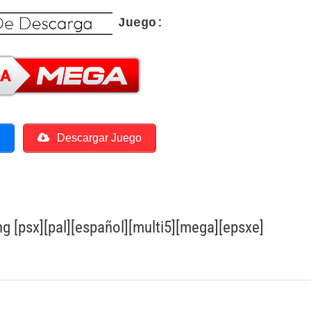
Juego:
o
Descargar Juego
[psx][pal][español][multi5][mega][epsxe]