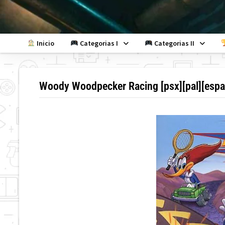
Skip
to
content
Inicio
Categorias I
Categorias II
Woody Woodpecker Racing [psx][pal][españ