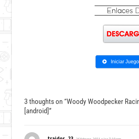
Iniciar Jueg
3 thoughts on “
Woody Woodpecker Racing 
[android]
”
dice:
traidor_23
26 febrero, 2021 a las 7:10 pm