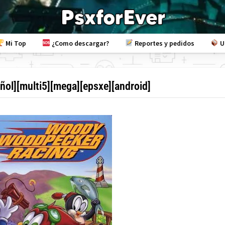
Mi Top
¿Como descargar?
Reportes y pedidos
U
ol][multi5][mega][epsxe][android]