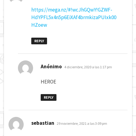
https://mega.nz/#!wcJhGQwY!GZWF-
HdYPFL5x4n5p6EiXAf4brmkizaPUIxk00
HZoew
REPLY
dice:
Anónimo
4 diciembre, 2020 a las 1:17 pm
HEROE
REPLY
dice:
sebastian
29 noviembre, 2021 a las 3:09 pm