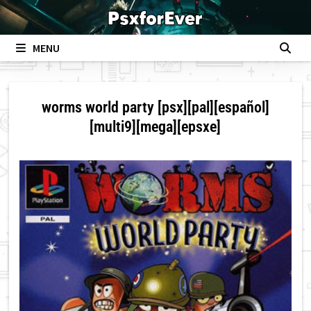
Skip
to
content
MENU
worms world party [psx][pal][español]
[multi9][mega][epsxe]