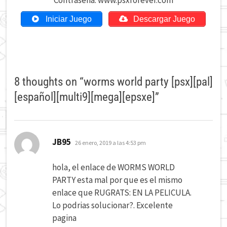
Contraseña: www.psxforever.com
Iniciar Juego
Descargar Juego
8 thoughts on “
worms world party [psx][pal]
[español][multi9][mega][epsxe]
”
dice:
JB95
26 enero, 2019 a las 4:53 pm
hola, el enlace de WORMS WORLD
PARTY esta mal por que es el mismo
enlace que RUGRATS: EN LA PELICULA.
Lo podrias solucionar?. Excelente
pagina