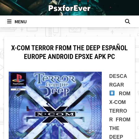
Skip
to
content
MENU
X-COM TERROR FROM THE DEEP ESPAÑOL
EUROPE ANDROID EPSXE APK PC
DESCA
RGAR
ROM
X-COM
TERRO
R FROM
THE
DEEP