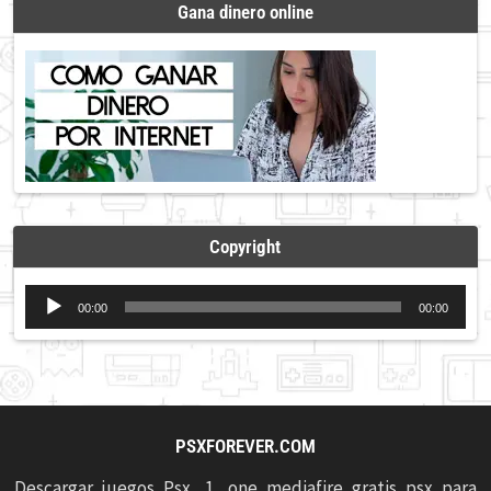
Gana dinero online
Copyright
Reproductor
00:00
00:00
de
audio
PSXFOREVER.COM
Descargar juegos Psx, 1, one mediafire gratis psx para