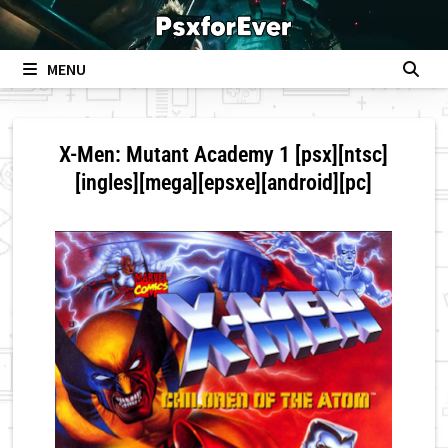
Skip
to
content
MENU
X-Men: Mutant Academy 1 [psx][ntsc]
[ingles][mega][epsxe][android][pc]