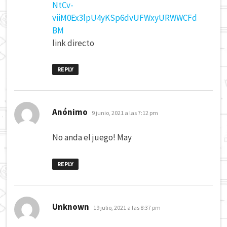
NtCv-
viiM0Ex3lpU4yKSp6dvUFWxyURWWCFd
BM
link directo
REPLY
dice:
Anónimo
9 junio, 2021 a las 7:12 pm
No anda el juego! May
REPLY
dice:
Unknown
19 julio, 2021 a las 8:37 pm