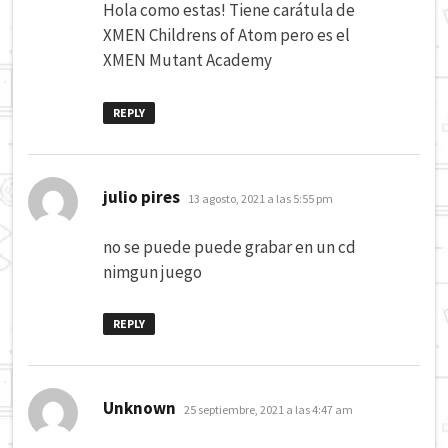
Hola como estas! Tiene carátula de
XMEN Childrens of Atom pero es el
XMEN Mutant Academy
REPLY
dice:
julio pires
13 agosto, 2021 a las 5:55 pm
no se puede puede grabar en un cd
nimgun juego
REPLY
dice:
Unknown
25 septiembre, 2021 a las 4:47 am