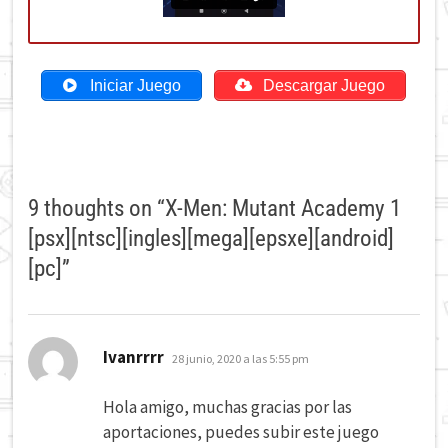
Iniciar Juego
Descargar Juego
9 thoughts on “
X-Men: Mutant Academy 1
[psx][ntsc][ingles][mega][epsxe][android]
[pc]
”
dice:
Ivanrrrr
28 junio, 2020 a las 5:55 pm
Hola amigo, muchas gracias por las
aportaciones, puedes subir este juego