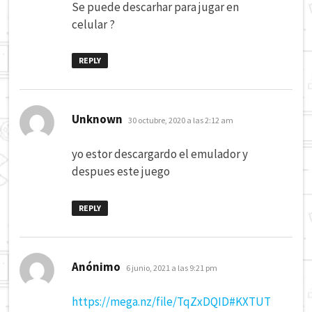
Se puede descarhar para jugar en
celular ?
REPLY
dice:
Unknown
30 octubre, 2020 a las 2:12 am
yo estor descargardo el emulador y
despues este juego
REPLY
dice:
Anónimo
6 junio, 2021 a las 9:21 pm
https://mega.nz/file/TqZxDQID#KXTUT